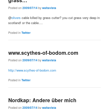
grass…
Posted on
2009/07/14
by
waltavista
@
olivers
cable killed by grass cutter? you cut grass very deep in
scotland! or the cable….
Posted in
Twitter
www.scythes-of-bodom.com
Posted on
2009/07/14
by
waltavista
http://www.scythes-of-bodom.com
Posted in
Twitter
Nordkap: Andere über mich
Posted on
2009/07/14
by
waltavista