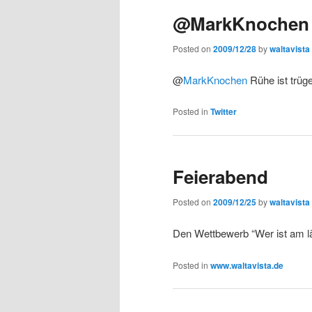
@MarkKnochen R
Posted on
2009/12/28
by
waltavista
@
MarkKnochen
Rühe ist trüg
Posted in
Twitter
Feierabend
Posted on
2009/12/25
by
waltavista
Den Wettbewerb “Wer ist am l
Posted in
www.waltavista.de