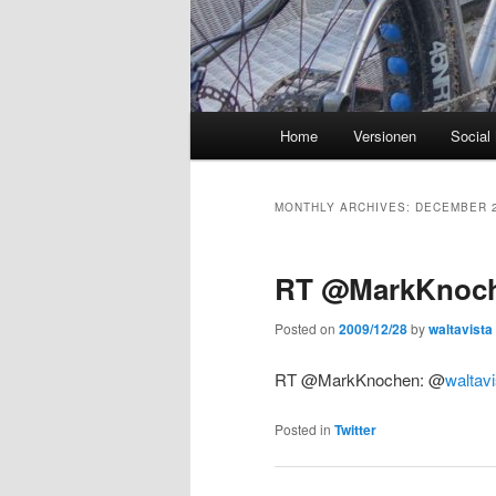
Main
Home
Versionen
Social
menu
MONTHLY ARCHIVES:
DECEMBER 
RT @MarkKnoche
Posted on
2009/12/28
by
waltavista
RT @MarkKnochen: @
waltavi
Posted in
Twitter