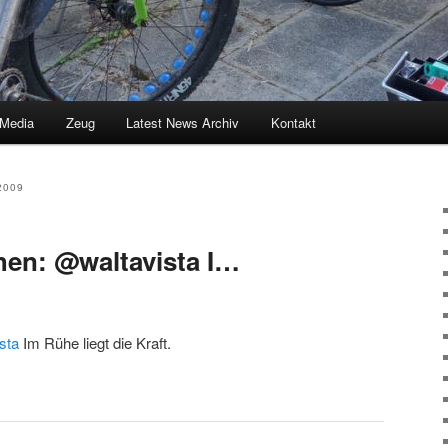
 Media
Zeug
Latest News Archiv
Kontakt
2009
n: @waltavista I…
sta
Im Rühe liegt die Kraft.