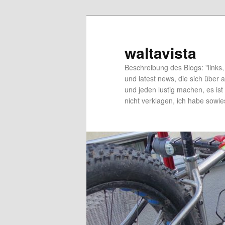
Skip
Skip
to
to
primary
secondary
waltavista
content
content
Beschreibung des Blogs: "links, 
und latest news, die sich über a
und jeden lustig machen, es ist 
nicht verklagen, ich habe sowie