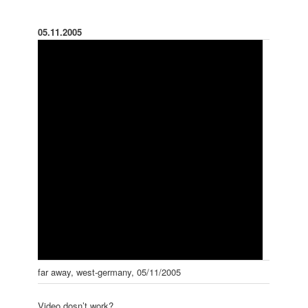
05.11.2005
far away, west-germany, 05/11/2005
Video dosn’t work?