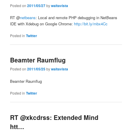
Posted on
2011/05/27
by
waltavista
RT @
netbeans
: Local and remote PHP debugging in NetBeans
IDE with Xdebug on Google Chrome:
http://bit.ly/mbx4Cc
Posted in
Twitter
Beamter Raumflug
Posted on
2011/05/25
by
waltavista
Beamter Raumflug
Posted in
Twitter
RT @xkcdrss: Extended Mind
htt…