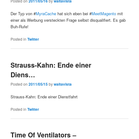
Posted on
2011/05/16
by
waltavista
Der Typ von #
MyraCache
hat sich eben bei #
MeetMagento
mit
einer als Werbung versteckten Frage selbst disqualifiert. Es gab
Buh-Rufe!
Posted in
Twitter
Strauss-Kahn: Ende einer
Diens…
Posted on
2011/05/15
by
waltavista
Strauss-Kahn: Ende einer Dienstfahrt
Posted in
Twitter
Time Of Ventilators –