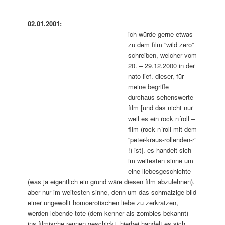
02.01.2001:
ich würde gerne etwas
zu dem film “wild zero”
schreiben, welcher vom
20. – 29.12.2000 in der
nato lief. dieser, für
meine begriffe
durchaus sehenswerte
film [und das nicht nur
weil es ein rock n´roll –
film (rock n´roll mit dem
“peter-kraus-rollenden-r”
!) ist]. es handelt sich
im weitesten sinne um
eine liebesgeschichte
(was ja eigentlich ein grund wäre diesen film abzulehnen).
aber nur im weitesten sinne, denn um das schmalzige bild
einer ungewollt homoerotischen liebe zu zerkratzen,
werden lebende tote (dem kenner als zombies bekannt)
ins filmische rennen geschickt. hierbei handelt es sich