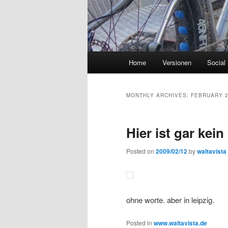
Main
Home
Versionen
Social
menu
MONTHLY ARCHIVES:
FEBRUARY 
Hier ist gar kei
Posted on
2009/02/12
by
waltavista
ohne worte. aber in leipzig.
Posted in
www.waltavista.de