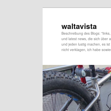
Skip
Skip
to
to
primary
secondary
waltavista
content
content
Beschreibung des Blogs: "links, 
und latest news, die sich über a
und jeden lustig machen, es ist 
nicht verklagen, ich habe sowie