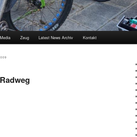
 Media
Zeug
Latest News Archiv
Kontakt
2009
n Radweg