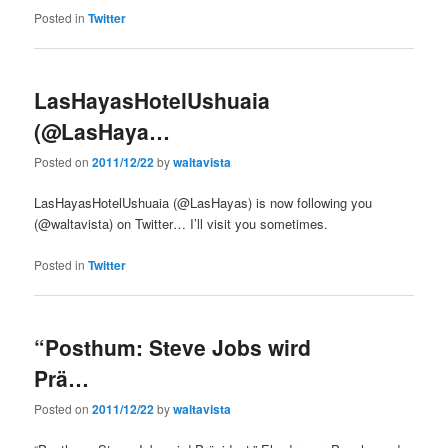
Posted in
Twitter
LasHayasHotelUshuaia
(@LasHaya…
Posted on
2011/12/22
by
waltavista
LasHayasHotelUshuaia (@LasHayas) is now following you
(@waltavista) on Twitter… I’ll visit you sometimes.
Posted in
Twitter
“Posthum: Steve Jobs wird
Prä…
Posted on
2011/12/22
by
waltavista