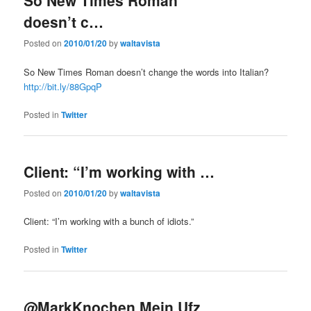
So New Times Roman
doesn’t c…
Posted on
2010/01/20
by
waltavista
So New Times Roman doesn’t change the words into Italian?
http://bit.ly/88GpqP
Posted in
Twitter
Client: “I’m working with …
Posted on
2010/01/20
by
waltavista
Client: “I’m working with a bunch of idiots.”
Posted in
Twitter
@MarkKnochen Mein Ufz