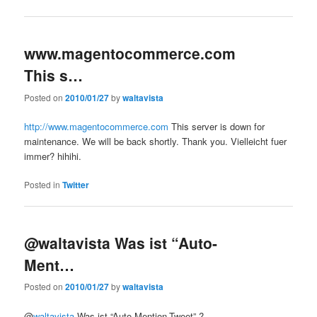
www.magentocommerce.com
This s…
Posted on
2010/01/27
by
waltavista
http://www.magentocommerce.com
This server is down for
maintenance. We will be back shortly. Thank you. Vielleicht fuer
immer? hihihi.
Posted in
Twitter
@waltavista Was ist “Auto-
Ment…
Posted on
2010/01/27
by
waltavista
@
waltavista
Was ist “Auto-Mention-Tweet” ?