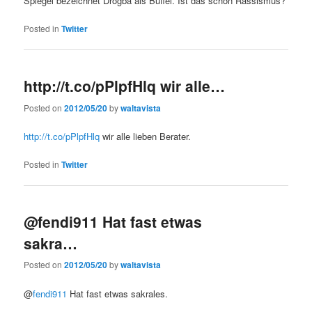
Spiegel bezeichnet Drogba als Büffel. Ist das schon Rassismus?
Posted in
Twitter
http://t.co/pPlpfHlq wir alle…
Posted on
2012/05/20
by
waltavista
http://t.co/pPlpfHlq
wir alle lieben Berater.
Posted in
Twitter
@fendi911 Hat fast etwas
sakra…
Posted on
2012/05/20
by
waltavista
@
fendi911
Hat fast etwas sakrales.