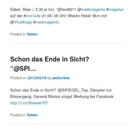
Dabei. Aber > 5:30 je km. “@fendi911 @
meetmagento
#
magerun
auf der #
mm12de
21.05/ 06 Uhr/ Westin Hotel/ 6km mit
@
VinaiKopp
#
meetmagento
Posted in
Twitter
Schon das Ende in Sicht?
“@SPI…
Posted on
2012/05/16
by
waltavista
Schon das Ende in Sicht? “@SPIEGEL_Top: Dämpfer vor
Börsengang: General Motors stoppt Werbung bei Facebook
http://t.co/SbesekYO
“
Posted in
Twitter