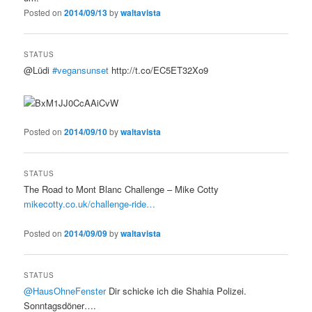
Posted on
2014/09/13
by
waltavista
STATUS
@Lüdi
#vegansunset
http://t.co/EC5ET32Xo9
Posted on
2014/09/10
by
waltavista
STATUS
The Road to Mont Blanc Challenge – Mike Cotty
mikecotty.co.uk/challenge-ride…
Posted on
2014/09/09
by
waltavista
STATUS
@HausOhneFenster
Dir schicke ich die Shahia Polizei.
Sonntagsdöner….