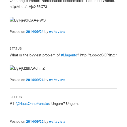
Oma sagte immer: Narrenhände beschmieren Tisch und Wände.
http://t.co/sHjxX56C73
Posted on
2014/09/24
by
waltavista
STATUS
What is the biggest problem of
#Magento
? http://t.co/qoSCPIt5x7
Posted on
2014/09/24
by
waltavista
STATUS
RT
@HausOhneFenster
: Ungarn? Ungern.
Posted on
2014/09/22
by
waltavista