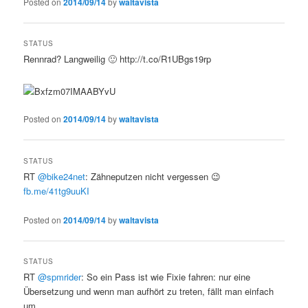
Posted on
2014/09/14
by
waltavista
STATUS
Rennrad? Langweilig 🙂 http://t.co/R1UBgs19rp
Posted on
2014/09/14
by
waltavista
STATUS
RT
@bike24net
: Zähneputzen nicht vergessen 😉
fb.me/41tg9uuKI
Posted on
2014/09/14
by
waltavista
STATUS
RT
@spmrider
: So ein Pass ist wie Fixie fahren: nur eine
Übersetzung und wenn man aufhört zu treten, fällt man einfach
um.