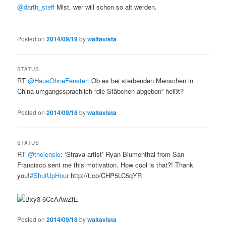
@darth_steff
Mist, wer will schon so alt werden.
Posted on
2014/09/19
by
waltavista
STATUS
RT
@HausOhneFenster
: Ob es bei sterbenden Menschen in
China umgangssprachlich “die Stäbchen abgeben” heißt?
Posted on
2014/09/18
by
waltavista
STATUS
RT
@thejensie
: ‘Strava artist’ Ryan Blumenthal from San
Francisco sent me this motivation. How cool is that?! Thank
you!
#ShutUpHour
http://t.co/CHP5LC5qYR
Posted on
2014/09/18
by
waltavista