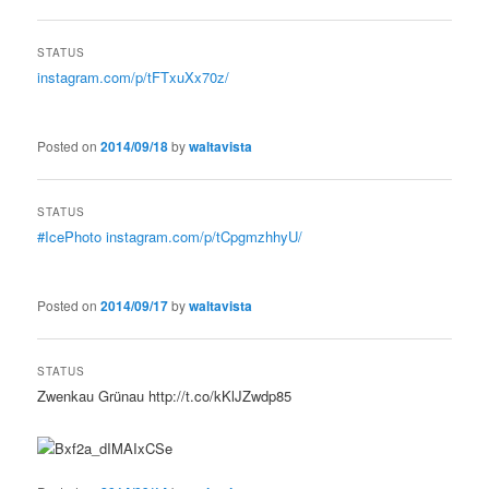
STATUS
instagram.com/p/tFTxuXx70z/
Posted on
2014/09/18
by
waltavista
STATUS
#IcePhoto
instagram.com/p/tCpgmzhhyU/
Posted on
2014/09/17
by
waltavista
STATUS
Zwenkau Grünau http://t.co/kKlJZwdp85