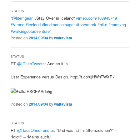
STATUS
“
@litemgear
: „Stay Over in Iceland“
vimeo.com/103945749
#Vimeo
#iceland
#landmannalaugar
#thorsmork
#hike
#camping
#walkingdotadventure
“
Posted on
2014/09/04
by
waltavista
STATUS
RT
@IDLabTweets
: And so it is.
User Experience versus Design. http://t.co/6jHWnTWXP7
Posted on
2014/09/04
by
waltavista
STATUS
RT
@HausOhneFenster
: “Und was ist Ihr Sternzeichen?” –
“Idiot!” – “Meins auch.”