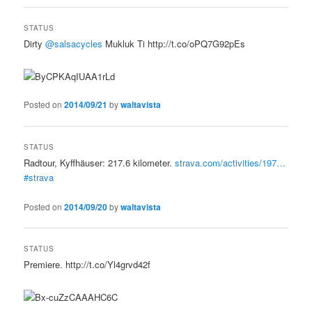
STATUS
Dirty
@salsacycles
Mukluk Ti http://t.co/oPQ7G92pEs
Posted on
2014/09/21
by
waltavista
STATUS
Radtour, Kyffhäuser: 217.6 kilometer.
strava.com/activities/197…
#strava
Posted on
2014/09/20
by
waltavista
STATUS
Premiere. http://t.co/Yl4grvd42f