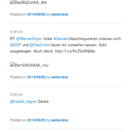
Posted on
2014/09/06
by
waltavista
STATUS
RT
@WernerDoye
: Unter
#Gender
-Gesichtspunkten müssen sich
@ZDF
und
@DasErste
heute nix vorwerfen lassen. Sehr
ausgewogen. Auch davor. http://t.co/KvZ3o5N28a
Posted on
2014/09/06
by
waltavista
STATUS
@harald_legner
Danke
Posted on
2014/09/05
by
waltavista