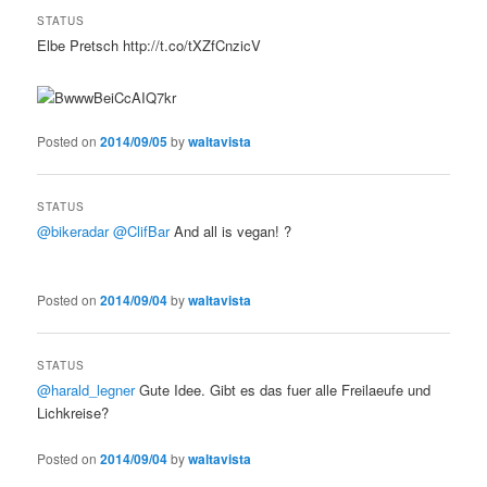
STATUS
Elbe Pretsch http://t.co/tXZfCnzicV
Posted on
2014/09/05
by
waltavista
STATUS
@bikeradar
@ClifBar
And all is vegan! ?
Posted on
2014/09/04
by
waltavista
STATUS
@harald_legner
Gute Idee. Gibt es das fuer alle Freilaeufe und
Lichkreise?
Posted on
2014/09/04
by
waltavista