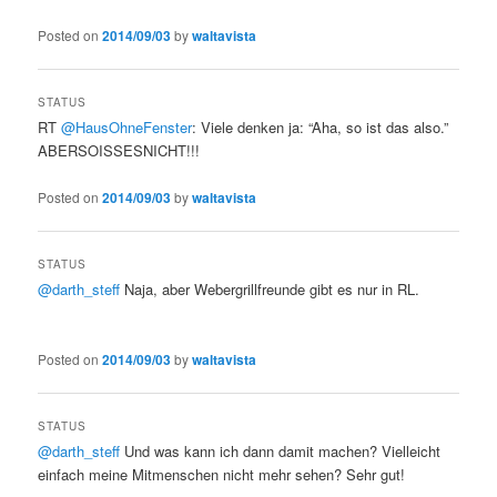
Posted on
2014/09/03
by
waltavista
STATUS
RT
@HausOhneFenster
: Viele denken ja: “Aha, so ist das also.”
ABERSOISSESNICHT!!!
Posted on
2014/09/03
by
waltavista
STATUS
@darth_steff
Naja, aber Webergrillfreunde gibt es nur in RL.
Posted on
2014/09/03
by
waltavista
STATUS
@darth_steff
Und was kann ich dann damit machen? Vielleicht
einfach meine Mitmenschen nicht mehr sehen? Sehr gut!