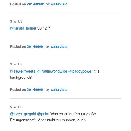
Posted on
2014/09/01
by
waltavista
STATUS
@harald_legner
38:42 ?
Posted on
2014/09/01
by
waltavista
STATUS
@sewelltweets
@Paulieworldwide
@paddypower
it is
background?
Posted on
2014/09/01
by
waltavista
STATUS
@sven_giegold
@jotbe
Wählen zu dürfen ist große
Errungenschaft. Aber nicht zu müssen, auch.