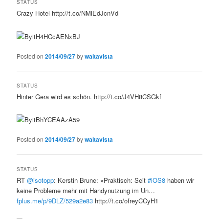
STATUS
Crazy Hotel http://t.co/NMlEdJcnVd
Posted on
2014/09/27
by
waltavista
STATUS
Hinter Gera wird es schön. http://t.co/J4VH8CSGkf
Posted on
2014/09/27
by
waltavista
STATUS
RT
@isotopp
: Kerstin Brune: »Praktisch: Seit
#iOS8
haben wir
keine Probleme mehr mit Handynutzung im Un…
fplus.me/p/9DLZ/529a2e83
http://t.co/ofreyCCyH1