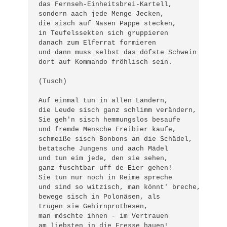
das Fernseh-Einheitsbrei-Kartell,

sondern aach jede Menge Jecken,

die sisch auf Nasen Pappe stecken,

in Teufelssekten sich gruppieren

danach zum Elferrat formieren

und dann muss selbst das döfste Schwein

dort auf Kommando fröhlisch sein.

(Tusch)

Auf einmal tun in allen Ländern,

die Leude sisch ganz schlimm verändern,

Sie geh'n sisch hemmungslos besaufe

und fremde Mensche Freibier kaufe,

schmeiße sisch Bonbons an die Schädel,

betatsche Jungens und aach Mädel

und tun eim jede, den sie sehen,

ganz fuschtbar uff de Eier gehen!

Sie tun nur noch in Reime spreche

und sind so witzisch, man könnt' breche, 

bewege sisch in Polonäsen, als

trügen sie Gehirnprothesen, 

man möschte ihnen - im Vertrauen 

am liebsten in die Fresse hauen!
