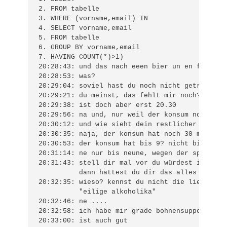
2. FROM tabelle

3. WHERE (vorname,email) IN

4. SELECT vorname,email

5. FROM tabelle

6. GROUP BY vorname,email

7. HAVING COUNT(*)>1)

20:28:43: und das nach eeen bier un en flasch w
20:28:53: was?

20:29:04: soviel hast du noch nicht getrunken .
20:29:21: du meinst, das fehlt mir noch? doch d
20:29:38: ist doch aber erst 20.30

20:29:56: na und, nur weil der konsum noch auf 
20:30:12: und wie sieht dein restlicher abend a
20:30:35: naja, der konsun hat noch 30 minuten 
20:30:53: der konsum hat bis 9? nicht bis 10?

20:31:14: ne nur bis neune, wegen der sprittiie
20:31:43: stell dir mal vor du würdest in einem
          dann hättest du dir das alles schon v
20:32:35: wieso? kennst du nicht die lieferwäge
          "eilige alkoholika"

20:32:46: ne ....

20:32:58: ich habe mir grade bohnensuppe gemach
20:33:00: ist auch gut
