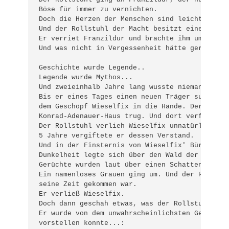
Böse für immer zu vernichten.

Doch die Herzen der Menschen sind leicht zu ver
Und der Rollstuhl der Macht besitzt einen eigen
Er verriet Franzildur und brachte ihm um seinen
Und was nicht in Vergessenheit hätte geraten dü
Geschichte wurde Legende..

Legende wurde Mythos...

Und zweieinhalb Jahre lang wusste niemand mehr 
Bis er eines Tages einen neuen Träger suchte. D
dem Geschöpf Wieselfix in die Hände. Der ihn ti
Konrad-Adenauer-Haus trug. Und dort verfiel er 
Der Rollstuhl verlieh Wieselfix unnatürlich lan
5 Jahre vergiftete er dessen Verstand.

Und in der Finsternis von Wieselfix' Büro warte
Dunkelheit legte sich über den Wald der Welt.

Gerüchte wurden laut über einen Schatten im Ost
Ein namenloses Grauen ging um. Und der Rollstuh
seine Zeit gekommen war.

Er verließ Wieselfix.

Doch dann geschah etwas, was der Rollstuhl nich
Er wurde von dem unwahrscheinlichsten Geschöpf 
vorstellen konnte...:
