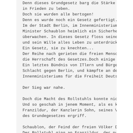
Denn dieses Grundgesetz barg die Stärke und den
in Frieden zu leben.

Doch sie wurden alle bertogen!

Denn es wurde noch ein Gesetz gefertigt.

Im der Stadt Berlin, im Innenministerium schmie
Minister Schaublon heimlich ein Sicherheitsgest
überwachen. In dieses Gesetz floss seine Grausa
und sein Wille alles Leben zu unterdrücken.

Ein Gesetz, sie zu knechten...

Der Reihe nach gerieten die freien Menschen Mit
die Herrschaft des Gesetzes.Doch einige leistet
Ein letztes Bündnis von ITlern und Bürgerrechtl
Schlacht gegen Berlin, und kämpfte an den Hänge
Innenministeriums für die Freiheit Deutschlands
Der Sieg war nahe.

Doch die Macht des Rollstuhls konnte nicht gebr
Und so geschah in jenem Moment, als es keine Ho
Franzildur, der Kanzlerin Sohn, seines Vaters l
des Grundegesetzes ergriff.

Schaublon, der Feind der freien Völker Deutschl
Der Rollstuhl ging an Franzildur, der nun die G