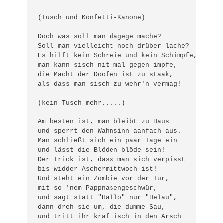
(Tusch und Konfetti-Kanone)

Doch was soll man dagege mache?

Soll man vielleicht noch drüber lache?

Es hilft kein Schreie und kein Schimpfe, 

man kann sisch nit mal gegen impfe,

die Macht der Doofen ist zu staak, 

als dass man sisch zu wehr'n vermag!

(kein Tusch mehr.....)

Am besten ist, man bleibt zu Haus

und sperrt den Wahnsinn aanfach aus.

Man schließt sich ein paar Tage ein

und lässt die Blöden blöde sein!

Der Trick ist, dass man sich verpisst

bis widder Aschermittwoch ist!

Und steht ein Zombie vor der Tür,

mit so 'nem Pappnasengeschwür,

und sagt statt "Hallo" nur "Helau",

dann dreh sie um, die dumme Sau,

und tritt ihr kräftisch in den Arsch
