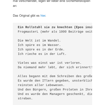
mal verschwindet, legen wir lieber eine Sicherheitskopien
an:
Das Original gibt es
hier
.
Ein Rollstuhl sie zu knechten (Epos inside)
FrogmasterL (mehr als 1000 Beiträge seit 02.11.
Die Welt ist im Wandel.

Ich spüre es im Wasser.

Ich spüre es in der Erde.

Ich rieche es in der Luft.

Vieles was einst war ist verloren.

Da niemand mehr lebt, der sich erinnert!

Alles begann mit dem Schreiben des großen Grund
Es wurde den ITlern gegeben, unsterblich und di
reinsten aller Lebewesen.

Und den Bürgern, großen Proleten in Ihren Baute
Und es wurde den Managern geschenkt, die vor al
streben.
