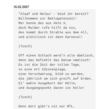
16.02.2007
"Alaaf und Helau! - Seid ihr bereit?

Willkommen zur Beklopptenzeit!

Mer kenne des aus Akte X,

doch Mulder rufe hilft da nix,

des kommt durch Strahle aus dem All,

und plötzlisch ist dann Karneval!

(Tusch)

Uff einen Schlach werd'n alle dämlisch,

denn das befiehlt das Datum nämlisch!

Es ist die Zeit der tollen Tage,

so eine Art Idiotenplage,

eine Verschwörung, blöd zu werden,

die jährlich um sich greift auf Erden.

Ei' wahre Ausgeburt der Hölle,

und Ausgangspunkt davon ist Kölle!

(Tusch)

Denn dort gibt's nit nur RTL,
