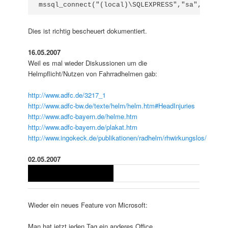
mssql_connect("(local)\SQLEXPRESS","sa","*****
Dies ist richtig bescheuert dokumentiert.
16.05.2007
Weil es mal wieder Diskussionen um die
Helmpflicht/Nutzen von Fahrradhelmen gab:
http://www.adfc.de/3217_1
http://www.adfc-bw.de/texte/helm/helm.htm#HeadInjuries
http://www.adfc-bayern.de/helme.htm
http://www.adfc-bayern.de/plakat.htm
http://www.ingokeck.de/publikationen/radhelm/rhwirkungslos/
02.05.2007
Wieder ein neues Feature von Microsoft:
Man hat jetzt jeden Tag ein anderes Office.