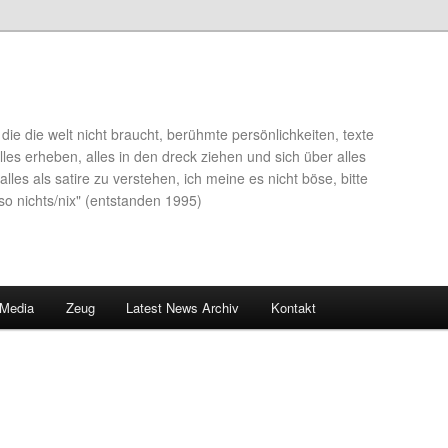
die die welt nicht braucht, berühmte persönlichkeiten, texte
lles erheben, alles in den dreck ziehen und sich über alles
alles als satire zu verstehen, ich meine es nicht böse, bitte
so nichts/nix" (entstanden 1995)
 Media
Zeug
Latest News Archiv
Kontakt