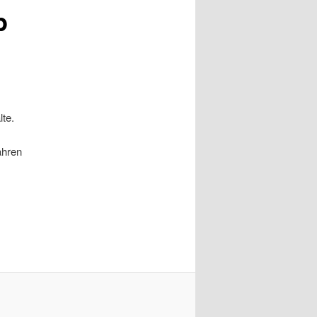
p
lte.
ahren