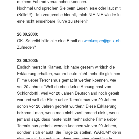
meinem Fahrrad verursachen koennen.
Nochmal und sprechen Sie beim Lesen leise oder laut mit
(Brille!!!): “Ich verspreche hiermit, mich NIE NIE wieder in
eine nicht einsehbare Kurve zu stellen!”
26.09.2000:
OK. Schreibt bitte alle eine Email an
webkasper@gmx.ch
.
Zufrieden?
23.09.2000:
Endlich herrscht Klarheit. Ich habe gestern wirklich die
Erklaerung erhalten, warum heute nicht mehr die gleichen
Filme ueber Terrorismus gemacht werden koennen, wie
vor 20 Jahren: “Weil du eben keine Ahnung hast von
Schlöndorff!, weil vor 20 Jahren Deutschland noch geteilt
war und weil die Filme ueber Terrorismus vor 20 Jahren
schon vor 20 Jahren gedreht wurden.” Diese Erklaerung
bekommt man, wenn man nicht zustimmend nickt, wenn
jemand sagt, dass heute nicht mehr solche Filme ueber
Terrorismus gedreht werden koennen wie vor 20 Jahren,
sondern sich erlaubt, die Frage zu stellen, WARUM? denn
dies so sei. Ich gebe zu, dass man aber eigentlich in