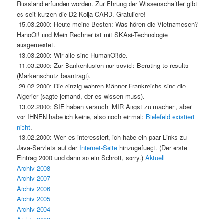
Russland erfunden worden. Zur Ehrung der Wissenschaftler gibt
es seit kurzen die D2 Kolja CARD. Gratuliere!
15.03.2000: Heute meine Besten: Was hören die Vietnamesen?
HanoOi! und Mein Rechner ist mit SKAsi-Technologie
ausgeruestet.
13.03.2000: Wir alle sind HumanOi!de.
11.03.2000: Zur Bankenfusion nur soviel: Berating to results
(Markenschutz beantragt).
29.02.2000: Die einzig wahren Männer Frankreichs sind die
Algerier (sagte jemand, der es wissen muss).
13.02.2000: SIE haben versucht MIR Angst zu machen, aber
vor IHNEN habe ich keine, also noch einmal:
Bielefeld
existiert
nicht
.
13.02.2000: Wen es interessiert, ich habe ein paar Links zu
Java-Servlets auf der
Internet-Seite
hinzugefuegt. (Der erste
Eintrag 2000 und dann so ein Schrott, sorry.)
Aktuell
Archiv 2008
Archiv 2007
Archiv 2006
Archiv 2005
Archiv 2004