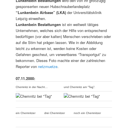
Lunkenbein Bestattungen
wird den von ihr großzügig
gesponserten neuen Hubschrauberlandeplatz
“Lunkenbein Airbase” (LKA)
der Universitätsklinik
Leipzig einweihen.
Lunkenbein Bestattungen
ist ein weltweit tätiges
Unternehmen, welches sich der Hilfe von entsprechend
bedürftigen (vor aber kalten) Menschen verschrieben oder
auf die Stirn hat prägen lassen. Wie in der Abbildung
leicht zu erkennen ist, werden keine Kosten oder
Gefahren gescheut, um verwertbares “Transportgut” zu
bekommen. Dieses Foto machte einer der zahlreichen
Reporter von
netzmuetze
.
07.11.2000:
Chemnitz in der Nacht…
und Chemnitz am “Tag”:
ein Chemnitzer
drei Chemnitzer
noch ein Chemnitzer