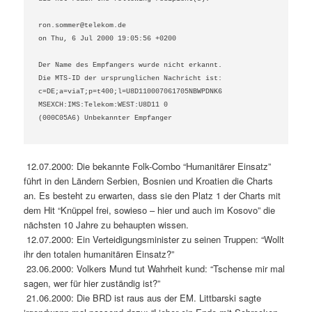
ron.sommer@telekom.de

on Thu, 6 Jul 2000 19:05:56 +0200

Der Name des Empfangers wurde nicht erkannt.

Die MTS-ID der ursprunglichen Nachricht ist:

c=DE;a=viaT;p=t400;l=U8D110007061705NBWPDNK6

MSEXCH:IMS:Telekom:WEST:U8D11 0

(000C05A6) Unbekannter Empfanger

12.07.2000: Die bekannte Folk-Combo “Humanitärer Einsatz”
führt in den Ländern Serbien, Bosnien und Kroatien die Charts
an. Es besteht zu erwarten, dass sie den Platz 1 der Charts mit
dem Hit “Knüppel frei, sowieso – hier und auch im Kosovo” die
nächsten 10 Jahre zu behaupten wissen.
12.07.2000: Ein Verteidigungsminister zu seinen Truppen: “Wollt
ihr den totalen humanitären Einsatz?”
23.06.2000: Volkers Mund tut Wahrheit kund: “Tschense mir mal
sagen, wer für hier zuständig ist?”
21.06.2000: Die BRD ist raus aus der EM. Littbarski sagte