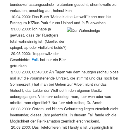
bundesverfassungsschutz, plutonium gesucht, chemiewaffe zu
verkaufen, anschlag auf, helmut kohl
10.04.2000: Das Buch “Meine kleine Umwelt” kann man bis
Freitag im KfZkin-Park für ein Upload und ´n Ei erwerben.
31.03.2000: Ich habe ja
gewusst, dass der Ruettgers
total wahnsinnig ist: (Quelle: der
spiegel, ap oder vielleicht beide?)
29.03.2000: Treppenwitz der
Geschichte:
Falk
hat nur ein Bier
getrunken.
27.03.2000, 05:48:00: An Tagen wie dem heutigen (schau bloss
mal auf die voranstehende Uhrzeit, die stimmt und das noch bei
Sommerzeit!) hat man bei Gehen zur Arbeit nicht nur das
Gefuehl, das Leider der Welt sei in den eigenen Besitz
uebergegangen. Vielmehr ueberlegt man, fuer wen oder was
arbeitet man eigentlich? Nur fuer sich selber, Du Arsch.
23.03.2000: Ostern und Hitlers Geburtstag liegen ziemlich dicht
beeinander, dieses Jahr jedenfalls. In diesem Fall fände ich die
Möglichkeit der Reinkarnation ziemlich erschreckend.
20.03.2000: Das Telefonieren mit Handy´s ist ursprünglich in