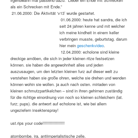
irgendwann mal passend dazu: “Lieber ein Ende mit Schrecken
als ein Schrecken mit Ende.”
21.06.2000: Die Aktivität ‘v13’ wurde gestartet.
01.06.2000: heute hat sandra, die ich
seit 24 jahren kenne und mit welcher
ich meine kindheit in einem keller
verbringen musste, geburtstag. darum
hier mein
geschenkvideo
.
12.04.2000: echolone sind kleine
dreckige amöben, die sich in jeder kleinen ritze festsetzen
können. sie haben die angewohnheit alles und jeden
auszusaugen, um den letzten kleinen furz auf dieser welt zu
verstehen haben sie große ohren, welche sie drehen und wenden
können wohin sie wollen. ja auch nach osten. miriaden von
kleinen schmutzpartikelchen – sind in ihren gehirnen zuständig
für die richtige einordnung von noch so kleinen schleichern (lat.
furz; pups). die antwort auf echolone ist, wie bei allem
ungeziefern insektenspray!
ust.rips your code!!!!!!!!!!!!!!!!!!
atombombe, ira, antiimperialistische zelle,