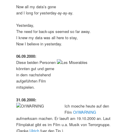
Now all my data’s gone
and I long for yesterday-ay-ay-ay.
Yesterday,
The need for back-ups seemed so far away.
I knew my data was all here to stay,
Now I believe in yesterday.
06.09.2000:
Diese beiden Personen
könnten gut und gerne
in dem nachstehend
aufgeführten Film
mitspielen.
31.08.2000:
Ich moeche heute auf den
Film
Oi!WARNING
aufmerksam machen. Er laeuft am 19.10.2000 an. Laut
Filmplakat gibt es im Film u.a. Musik von Terrorgruppe.
(Danke
Ulrich
fuer den Tip.)