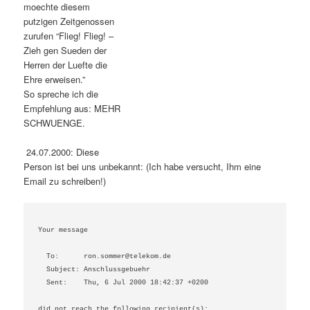
moechte diesem
putzigen Zeitgenossen
zurufen “Flieg! Flieg! –
Zieh gen Sueden der
Herren der Luefte die
Ehre erweisen.”
So spreche ich die
Empfehlung aus: MEHR
SCHWUENGE.
24.07.2000: Diese
Person ist bei uns unbekannt: (Ich habe versucht, Ihm eine
Email zu schreiben!)
Your message

  To:      ron.sommer@telekom.de

  Subject: Anschlussgebuehr

  Sent:    Thu, 6 Jul 2000 18:42:37 +0200

did not reach the following recipient(s):
