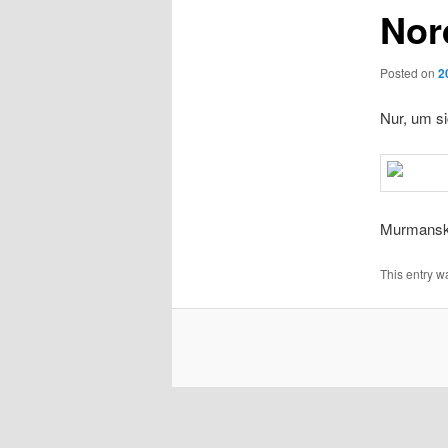
Nor
Posted on
2
Nur, um si
Murmansk 
This entry w