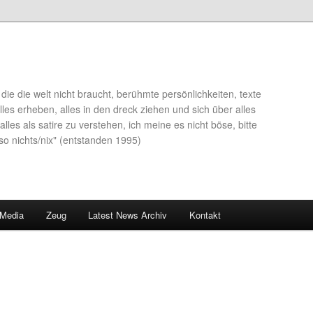
die die welt nicht braucht, berühmte persönlichkeiten, texte
lles erheben, alles in den dreck ziehen und sich über alles
alles als satire zu verstehen, ich meine es nicht böse, bitte
so nichts/nix" (entstanden 1995)
 Media
Zeug
Latest News Archiv
Kontakt