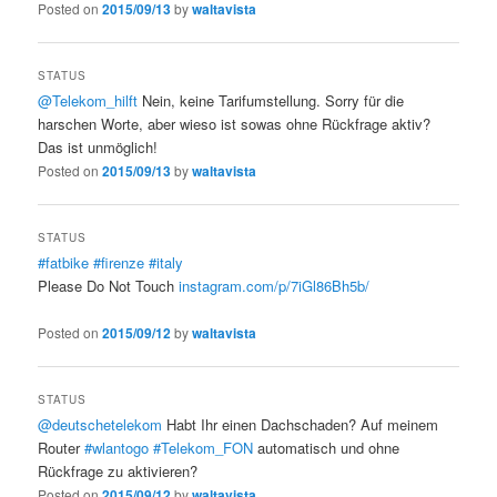
Posted on
2015/09/13
by
waltavista
STATUS
@Telekom_hilft
Nein, keine Tarifumstellung. Sorry für die
harschen Worte, aber wieso ist sowas ohne Rückfrage aktiv?
Das ist unmöglich!
Posted on
2015/09/13
by
waltavista
STATUS
#fatbike
#firenze
#italy
Please Do Not Touch
instagram.com/p/7iGl86Bh5b/
Posted on
2015/09/12
by
waltavista
STATUS
@deutschetelekom
Habt Ihr einen Dachschaden? Auf meinem
Router
#wlantogo
#Telekom_FON
automatisch und ohne
Rückfrage zu aktivieren?
Posted on
2015/09/12
by
waltavista