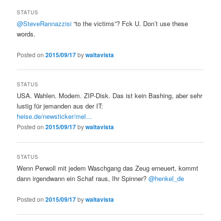
STATUS
@SteveRannazzisi
“to the victims”? Fck U. Don’t use these
words.
Posted on
2015/09/17
by
waltavista
STATUS
USA. Wahlen. Modem. ZIP-Disk. Das ist kein Bashing, aber sehr
lustig für jemanden aus der IT:
heise.de/newsticker/mel…
Posted on
2015/09/17
by
waltavista
STATUS
Wenn Perwoll mit jedem Waschgang das Zeug erneuert, kommt
dann irgendwann ein Schaf raus, Ihr Spinner?
@henkel_de
Posted on
2015/09/17
by
waltavista