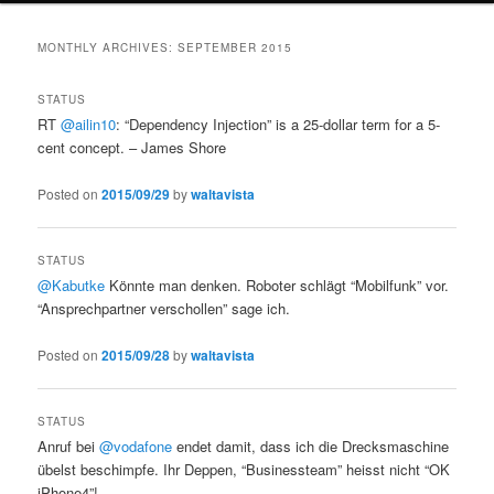
MONTHLY ARCHIVES:
SEPTEMBER 2015
STATUS
RT
@ailin10
: “Dependency Injection” is a 25-dollar term for a 5-
cent concept. – James Shore
Posted on
2015/09/29
by
waltavista
STATUS
@Kabutke
Könnte man denken. Roboter schlägt “Mobilfunk” vor.
“Ansprechpartner verschollen” sage ich.
Posted on
2015/09/28
by
waltavista
STATUS
Anruf bei
@vodafone
endet damit, dass ich die Drecksmaschine
übelst beschimpfe. Ihr Deppen, “Businessteam” heisst nicht “OK
iPhone4”!