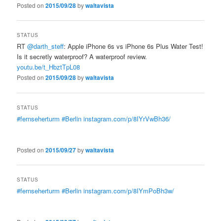
Posted on
2015/09/28
by
waltavista
STATUS
RT
@darth_steff
: Apple iPhone 6s vs iPhone 6s Plus Water Test!
Is it secretly waterproof? A waterproof review.
youtu.be/t_HbztTpL08
Posted on
2015/09/28
by
waltavista
STATUS
#fernseherturm
#Berlin
instagram.com/p/8IYrVwBh36/
Posted on
2015/09/27
by
waltavista
STATUS
#fernseherturm
#Berlin
instagram.com/p/8IYmPoBh3w/