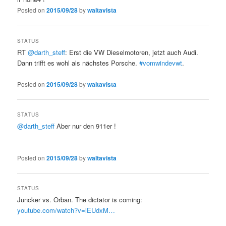
Posted on
2015/09/28
by
waltavista
STATUS
RT
@darth_steff
: Erst die VW Dieselmotoren, jetzt auch Audi.
Dann trifft es wohl als nächstes Porsche.
#vomwindevwt
.
Posted on
2015/09/28
by
waltavista
STATUS
@darth_steff
Aber nur den 911er !
Posted on
2015/09/28
by
waltavista
STATUS
Juncker vs. Orban. The dictator is coming:
youtube.com/watch?v=lEUdxM…