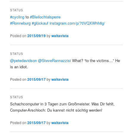
STATUS
#cycling
to
#Bleilochtalsperre
#Ronneburg
#glückauf
instagram.com/p/70VQXWhh8g/
Posted on
2015/09/19
by
waltavista
STATUS
@petedavidson
@SteveRannazzisi
What? “to the victims…” He
is an idiot.
Posted on
2015/09/17
by
waltavista
STATUS
Schachcomputer in 3 Tagen zum Großmeister. Was Dir fehlt,
Computer-Arschloch: Du kannst nicht süchtig werden!
Posted on
2015/09/17
by
waltavista