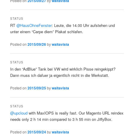
Posted on
2015/09/27
by
waltavista
STATUS
RT
@HausOhneFenster
: Leute, die 14.00 Uhr aufstehen und
unter einem “Carpe diem” Plakat schlafen.
Posted on
2015/09/26
by
waltavista
STATUS
In den “AdBlue” Tank bei VW wird wirklich Pisse reingekippt?
Dann muss ich dafuer ja eigentlich nicht in die Werkstatt.
Posted on
2015/09/25
by
waltavista
STATUS
@upcloud
with MaxIOPS is really fast. Our Magento URL reindex
needs only 2 h 14 min compared to 3 h 55 min on JiffyBox.
Posted on
2015/09/24
by
waltavista