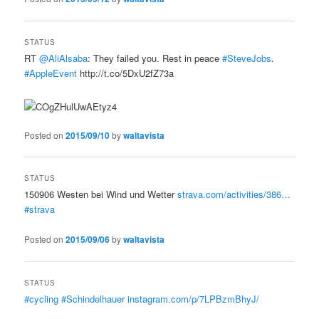
STATUS
RT
@AliAlsaba
: They failed you. Rest in peace
#SteveJobs
.
#AppleEvent
http://t.co/5DxU2fZ73a
Posted on
2015/09/10
by
waltavista
STATUS
150906 Westen bei Wind und Wetter
strava.com/activities/386…
#strava
Posted on
2015/09/06
by
waltavista
STATUS
#cycling
#Schindelhauer
instagram.com/p/7LPBzmBhyJ/