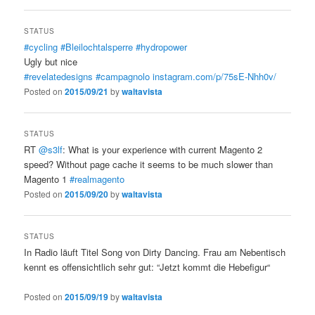
STATUS
#cycling
#Bleilochtalsperre
#hydropower
Ugly but nice
#revelatedesigns
#campagnolo
instagram.com/p/75sE-Nhh0v/
Posted on
2015/09/21
by
waltavista
STATUS
RT
@s3lf
: What is your experience with current Magento 2
speed? Without page cache it seems to be much slower than
Magento 1
#realmagento
Posted on
2015/09/20
by
waltavista
STATUS
In Radio läuft Titel Song von Dirty Dancing. Frau am Nebentisch
kennt es offensichtlich sehr gut: “Jetzt kommt die Hebefigur“
Posted on
2015/09/19
by
waltavista