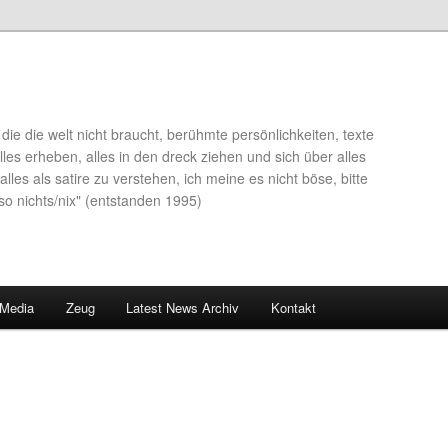
die die welt nicht braucht, berühmte persönlichkeiten, texte
lles erheben, alles in den dreck ziehen und sich über alles
alles als satire zu verstehen, ich meine es nicht böse, bitte
so nichts/nix" (entstanden 1995)
 Media
Zeug
Latest News Archiv
Kontakt