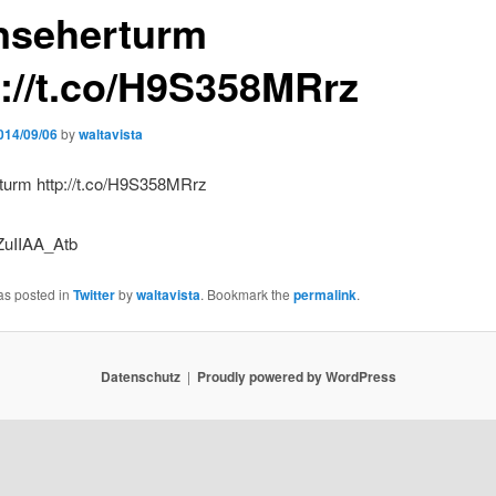
nseherturm
p://t.co/H9S358MRrz
014/09/06
by
waltavista
turm http://t.co/H9S358MRrz
as posted in
Twitter
by
waltavista
. Bookmark the
permalink
.
Datenschutz
Proudly powered by WordPress