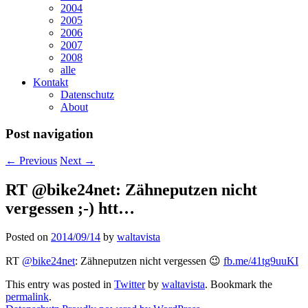
2004
2005
2006
2007
2008
alle
Kontakt
Datenschutz
About
Post navigation
←
Previous
Next
→
RT @bike24net: Zähneputzen nicht
vergessen ;-) htt…
Posted on
2014/09/14
by
waltavista
RT
@bike24net
: Zähneputzen nicht vergessen 😉
fb.me/41tg9uuKI
This entry was posted in
Twitter
by
waltavista
. Bookmark the
permalink
.