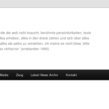
die die welt nicht braucht, berühmte persönlichkeiten, texte
lles erheben, alles in den dreck ziehen und sich über alles
alles als satire zu verstehen, ich meine es nicht böse, bitte
so nichts/nix" (entstanden 1995)
 Media
Zeug
Latest News Archiv
Kontakt