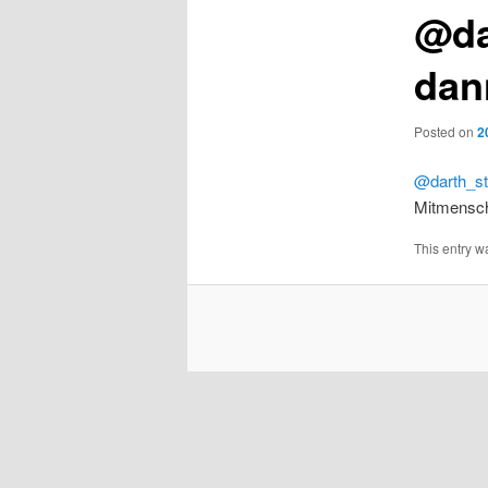
@da
dan
Posted on
2
@darth_st
Mitmensch
This entry w