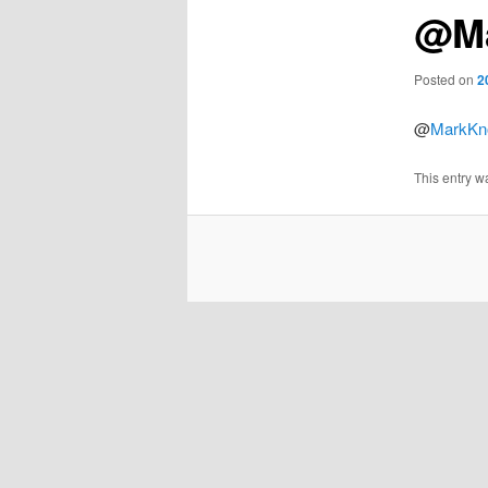
@Ma
Posted on
2
@
MarkKn
This entry w