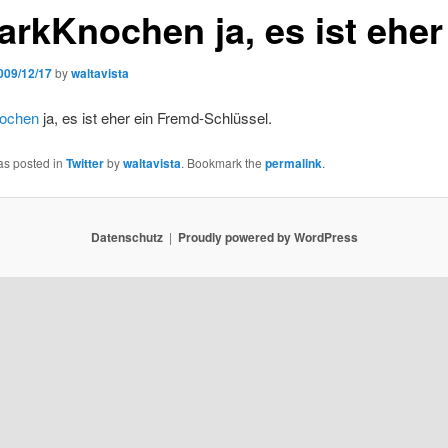
rkKnochen ja, es ist ehe
009/12/17
by
waltavista
ochen
ja, es ist eher ein Fremd-Schlüssel.
as posted in
Twitter
by
waltavista
. Bookmark the
permalink
.
Datenschutz
Proudly powered by WordPress