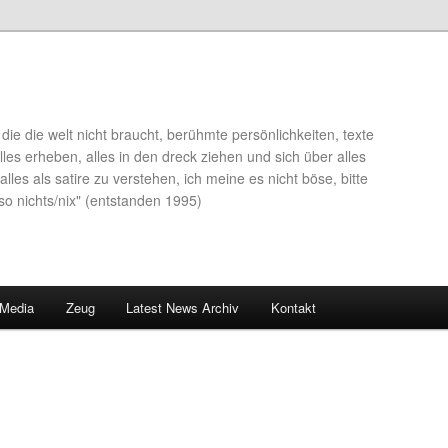
die die welt nicht braucht, berühmte persönlichkeiten, texte
lles erheben, alles in den dreck ziehen und sich über alles
alles als satire zu verstehen, ich meine es nicht böse, bitte
so nichts/nix" (entstanden 1995)
 Media
Zeug
Latest News Archiv
Kontakt