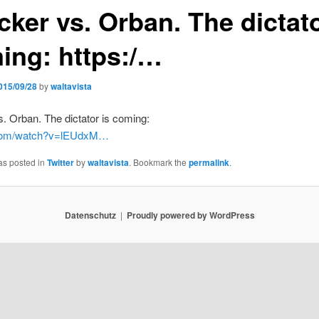
ker vs. Orban. The dictato
ing: https:/…
015/09/28
by
waltavista
. Orban. The dictator is coming:
com/watch?v=lEUdxM…
as posted in
Twitter
by
waltavista
. Bookmark the
permalink
.
Datenschutz
Proudly powered by WordPress