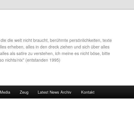
die die welt nicht braucht, berühmte persönlichkeiten, texte
lles erheben, alles in den dreck ziehen und sich über alles
alles als satire zu verstehen, ich meine es nicht böse, bitte
so nichts/nix" (entstanden 1995)
 Media
Zeug
Latest News Archiv
Kontakt