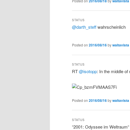
Posted on
2016/08/18
by
waltavista
STATUS
@darth_steff
wahrscheinlich
Posted on
2016/08/16
by
waltavista
STATUS
RT
@isotopp
: In the middle o
Posted on
2016/08/16
by
waltavista
STATUS
“2001: Odyssee im Weltraum“ i