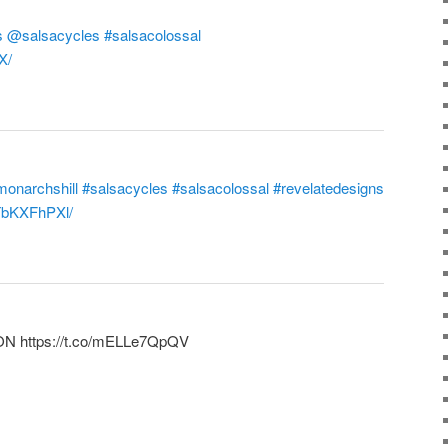
s
@salsacycles
#salsacolossal
X/
monarchshill
#salsacycles
#salsacolossal
#revelatedesigns
TbKXFhPXl/
PON https://t.co/mELLe7QpQV