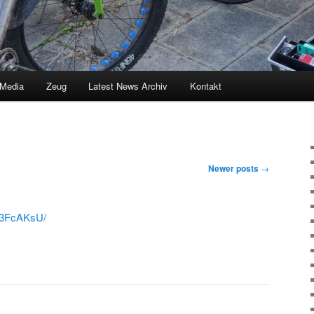
 Media
Zeug
Latest News Archiv
Kontakt
Newer posts
→
L3FcAKsU/