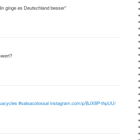
lin ginge es Deutschland besser”
swert?
sacycles
#salsacolossal
instagram.com/p/BJX8P-thpUU/