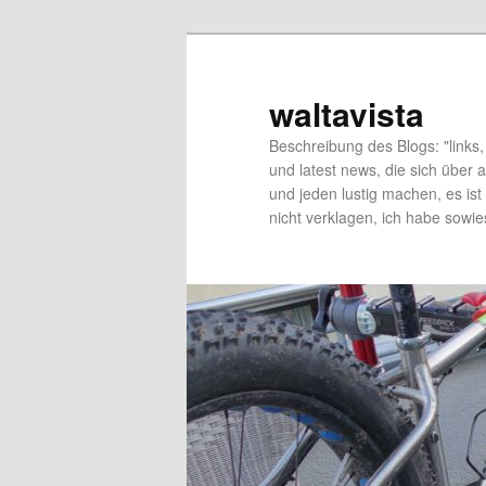
Skip
Skip
to
to
primary
secondary
waltavista
content
content
Beschreibung des Blogs: "links, 
und latest news, die sich über a
und jeden lustig machen, es ist 
nicht verklagen, ich habe sowie