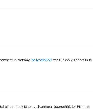
f nowhere in Norway.
bit.ly/2bo6fZi
https://t.co/YO7Znd2C3g
st ein schrecklicher, vollkommen überschätzter Film mit