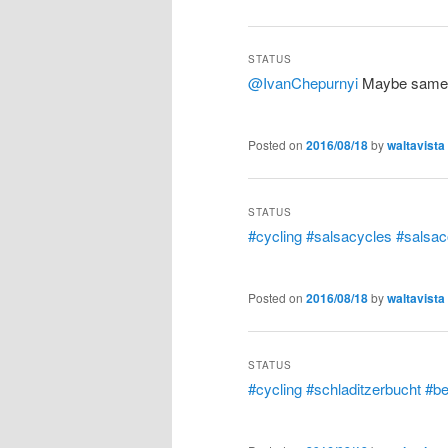
STATUS
@IvanChepurnyi
Maybe same l
Posted on
2016/08/18
by
waltavista
STATUS
#cycling
#salsacycles
#salsac
Posted on
2016/08/18
by
waltavista
STATUS
#cycling
#schladitzerbucht
#be