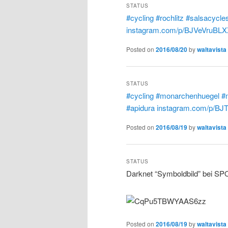
STATUS
#cycling
#rochlitz
#salsacycle
instagram.com/p/BJVeVruBLX
Posted on
2016/08/20
by
waltavista
STATUS
#cycling
#monarchenhuegel
#
#apidura
instagram.com/p/BJ
Posted on
2016/08/19
by
waltavista
STATUS
Darknet “Symboldbild” bei S
Posted on
2016/08/19
by
waltavista