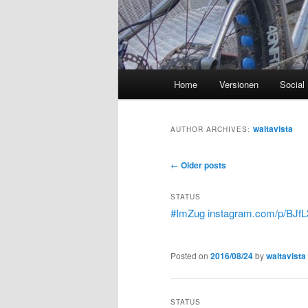
Main
Home
Versionen
Social
menu
waltavista
AUTHOR ARCHIVES:
Post
←
Older posts
navigation
STATUS
#ImZug
instagram.com/p/BJf
Posted on
2016/08/24
by
waltavista
STATUS