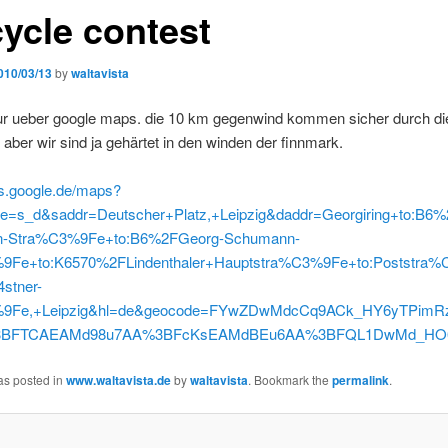
cycle contest
010/03/13
by
waltavista
ur ueber google maps. die 10 km gegenwind kommen sicher durch di
 aber wir sind ja gehärtet in den winden der finnmark.
ps.google.de/maps?
e=s_d&saddr=Deutscher+Platz,+Leipzig&daddr=Georgiring+to:B6
-Stra%C3%9Fe+to:B6%2FGeorg-Schumann-
9Fe+to:K6570%2FLindenthaler+Hauptstra%C3%9Fe+to:Poststra%C3
tner-
%9Fe,+Leipzig&hl=de&geocode=FYwZDwMdcCq9ACk_HY6yTPi
FTCAEAMd98u7AA%3BFcKsEAMdBEu6AA%3BFQL1DwMd_HO6AA%3B%3B
as posted in
www.waltavista.de
by
waltavista
. Bookmark the
permalink
.