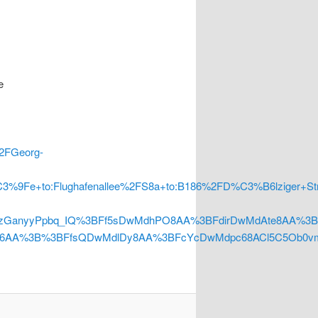
e
%2FGeorg-
%9Fe+to:Flughafenallee%2FS8a+to:B186%2FD%C3%B6lziger+Str.+t
mRzGanyyPpbq_IQ%3BFf5sDwMdhPO8AA%3BFdirDwMdAte8AA%3B
FfsQDwMdlDy8AA%3BFcYcDwMdpc68ACl5C5Ob0vmmRzHHM4o5I6xo3