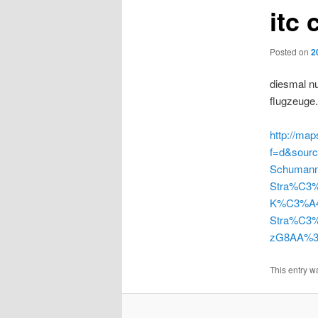
itc 
Posted on
2
diesmal n
flugzeuge.
http://ma
f=d&sourc
Schumann
Stra%C3%
K%C3%A4s
Stra%C3
zG8AA%3B
This entry w