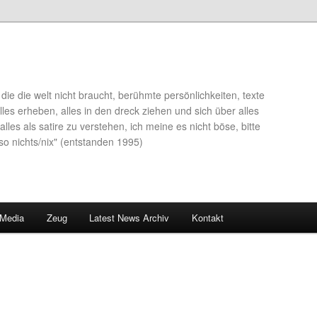
die die welt nicht braucht, berühmte persönlichkeiten, texte
lles erheben, alles in den dreck ziehen und sich über alles
alles als satire zu verstehen, ich meine es nicht böse, bitte
so nichts/nix" (entstanden 1995)
 Media
Zeug
Latest News Archiv
Kontakt