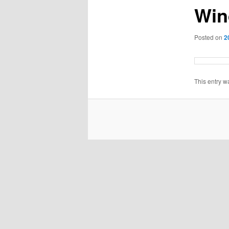
Win
Posted on
2
This entry w