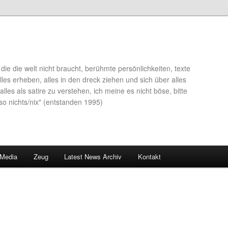
die die welt nicht braucht, berühmte persönlichkeiten, texte
lles erheben, alles in den dreck ziehen und sich über alles
alles als satire zu verstehen, ich meine es nicht böse, bitte
so nichts/nix" (entstanden 1995)
 Media
Zeug
Latest News Archiv
Kontakt