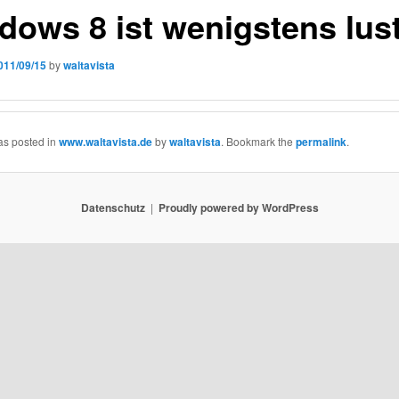
dows 8 ist wenigstens lus
011/09/15
by
waltavista
as posted in
www.waltavista.de
by
waltavista
. Bookmark the
permalink
.
Datenschutz
Proudly powered by WordPress