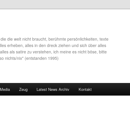
die die welt nicht braucht, berühmte persönlichkeiten, texte
lles erheben, alles in den dreck ziehen und sich über alles
alles als satire zu verstehen, ich meine es nicht böse, bitte
so nichts/nix" (entstanden 1995)
 Media
Zeug
Latest News Archiv
Kontakt