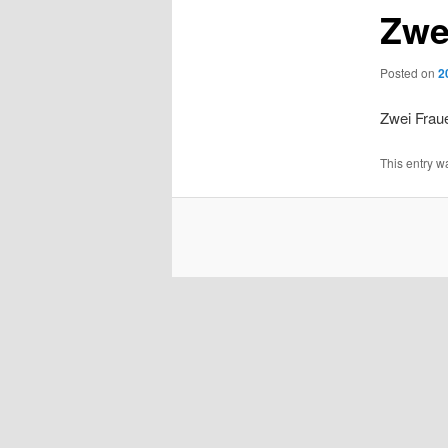
Zwe
Posted on
2
Zwei Fraue
This entry w