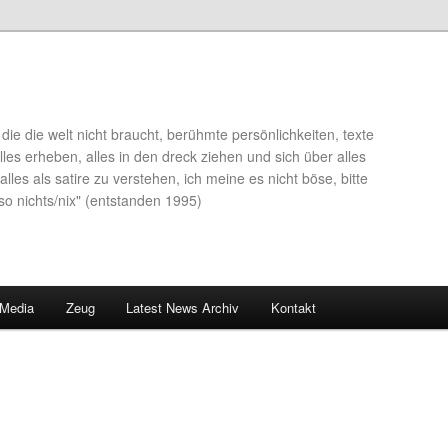
die die welt nicht braucht, berühmte persönlichkeiten, texte
lles erheben, alles in den dreck ziehen und sich über alles
alles als satire zu verstehen, ich meine es nicht böse, bitte
so nichts/nix" (entstanden 1995)
 Media
Zeug
Latest News Archiv
Kontakt