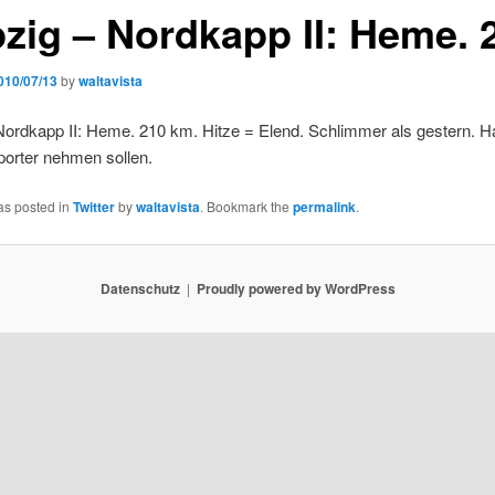
pzig – Nordkapp II: Heme.
010/07/13
by
waltavista
Nordkapp II: Heme. 210 km. Hitze = Elend. Schlimmer als gestern. H
porter nehmen sollen.
as posted in
Twitter
by
waltavista
. Bookmark the
permalink
.
Datenschutz
Proudly powered by WordPress