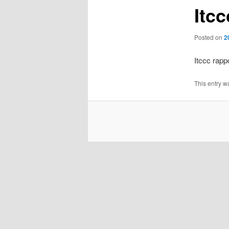
Itc
Posted on
2
Itccc rapp
This entry w