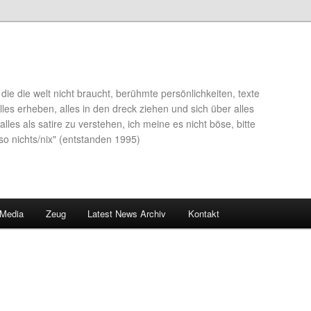
die die welt nicht braucht, berühmte persönlichkeiten, texte
lles erheben, alles in den dreck ziehen und sich über alles
alles als satire zu verstehen, ich meine es nicht böse, bitte
so nichts/nix" (entstanden 1995)
 Media
Zeug
Latest News Archiv
Kontakt