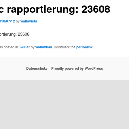
cc rapportierung: 23608
010/07/12
by
waltavista
ortierung: 23608
as posted in
Twitter
by
waltavista
. Bookmark the
permalink
.
Datenschutz
Proudly powered by WordPress