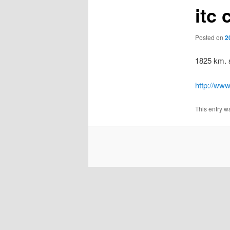
itc 
Posted on
2
1825 km. 
http://www
This entry w