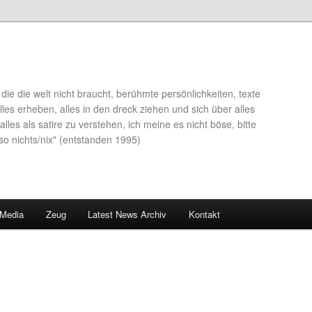
die die welt nicht braucht, berühmte persönlichkeiten, texte
lles erheben, alles in den dreck ziehen und sich über alles
alles als satire zu verstehen, ich meine es nicht böse, bitte
so nichts/nix" (entstanden 1995)
 Media
Zeug
Latest News Archiv
Kontakt