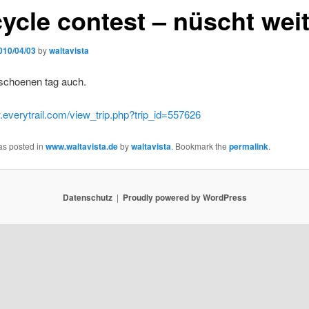
cycle contest – nüscht wei
010/04/03
by
waltavista
schoenen tag auch.
.everytrail.com/view_trip.php?trip_id=557626
as posted in
www.waltavista.de
by
waltavista
. Bookmark the
permalink
.
Datenschutz
Proudly powered by WordPress