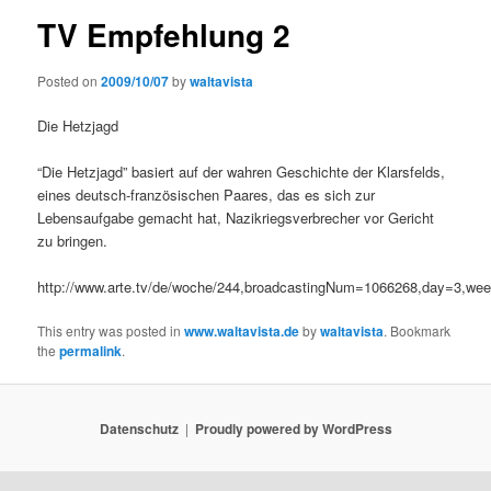
TV Empfehlung 2
Posted on
2009/10/07
by
waltavista
Die Hetzjagd
“Die Hetzjagd” basiert auf der wahren Geschichte der Klarsfelds,
eines deutsch-französischen Paares, das es sich zur
Lebensaufgabe gemacht hat, Nazikriegsverbrecher vor Gericht
zu bringen.
http://www.arte.tv/de/woche/244,broadcastingNum=1066268,day=3,we
This entry was posted in
www.waltavista.de
by
waltavista
. Bookmark
the
permalink
.
Datenschutz
Proudly powered by WordPress