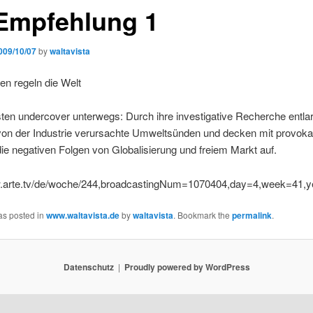
Empfehlung 1
009/10/07
by
waltavista
en regeln die Welt
isten undercover unterwegs: Durch ihre investigative Recherche entla
on der Industrie verursachte Umweltsünden und decken mit provoka
ie negativen Folgen von Globalisierung und freiem Markt auf.
w.arte.tv/de/woche/244,broadcastingNum=1070404,day=4,week=41,y
as posted in
www.waltavista.de
by
waltavista
. Bookmark the
permalink
.
Datenschutz
Proudly powered by WordPress