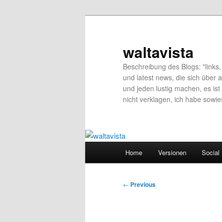
Skip
to
primary
waltavista
content
Beschreibung des Blogs: "links, 
und latest news, die sich über a
und jeden lustig machen, es ist 
nicht verklagen, ich habe sowie
Main
Home
Versionen
Social
menu
Post
←
Previous
navigation