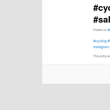
#cy
#sa
Posted on
2
#cycling
#
instagra
This entry w