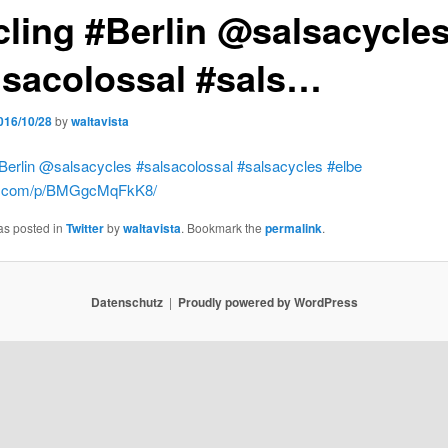
cling #Berlin @salsacycle
lsacolossal #sals…
016/10/28
by
waltavista
Berlin
@salsacycles
#salsacolossal
#salsacycles
#elbe
m.com/p/BMGgcMqFkK8/
as posted in
Twitter
by
waltavista
. Bookmark the
permalink
.
Datenschutz
Proudly powered by WordPress