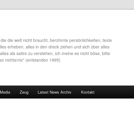
die die welt nicht braucht, berühmte persönlichkeiten, texte
lles erheben, alles in den dreck ziehen und sich über alles
alles als satire zu verstehen, ich meine es nicht böse, bitte
so nichts/nix" (entstanden 1995)
 Media
Zeug
Latest News Archiv
Kontakt