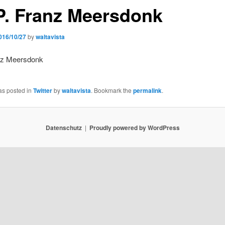
.P. Franz Meersdonk
016/10/27
by
waltavista
anz Meersdonk
as posted in
Twitter
by
waltavista
. Bookmark the
permalink
.
Datenschutz
Proudly powered by WordPress