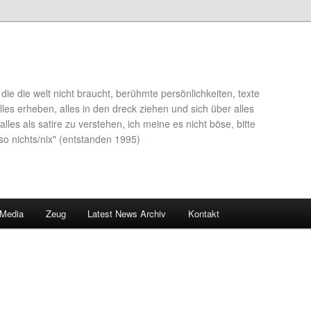
die die welt nicht braucht, berühmte persönlichkeiten, texte
lles erheben, alles in den dreck ziehen und sich über alles
alles als satire zu verstehen, ich meine es nicht böse, bitte
so nichts/nix" (entstanden 1995)
 Media
Zeug
Latest News Archiv
Kontakt