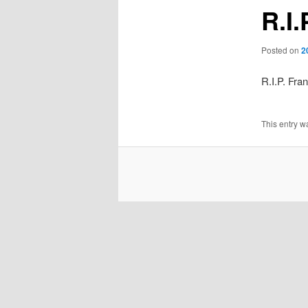
R.I
Posted on
2
R.I.P. Fr
This entry w