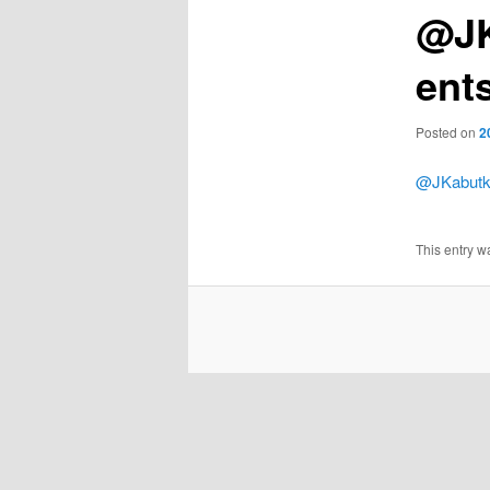
@JK
ent
Posted on
2
@JKabut
This entry w