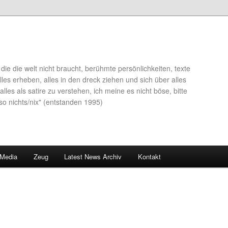
die die welt nicht braucht, berühmte persönlichkeiten, texte
lles erheben, alles in den dreck ziehen und sich über alles
alles als satire zu verstehen, ich meine es nicht böse, bitte
so nichts/nix" (entstanden 1995)
 Media
Zeug
Latest News Archiv
Kontakt