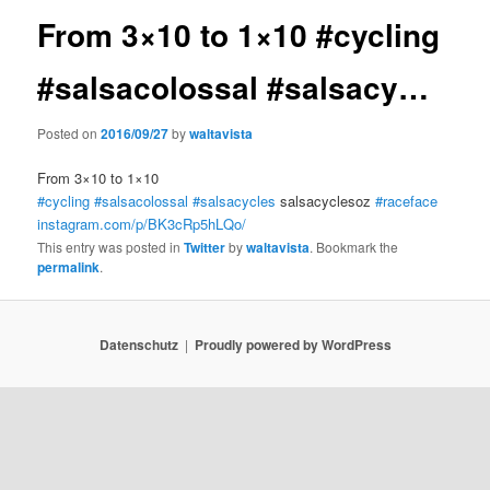
From 3×10 to 1×10 #cycling
#salsacolossal #salsacy…
Posted on
2016/09/27
by
waltavista
From 3×10 to 1×10
#cycling
#salsacolossal
#salsacycles
salsacyclesoz
#raceface
instagram.com/p/BK3cRp5hLQo/
This entry was posted in
Twitter
by
waltavista
. Bookmark the
permalink
.
Datenschutz
Proudly powered by WordPress