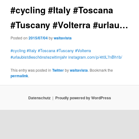
#cycling #Italy #Toscana
#Tuscany #Volterra #urlau…
Posted on
2015/07/04
by
waltavista
#cycling
#Italy
#Toscana
#Tuscany
#Volterra
#urlaubistdieschönstezeitimjahr
instagram.com/p/4t0L7nBh1b/
This entry was posted in
Twitter
by
waltavista
. Bookmark the
permalink
.
Datenschutz
Proudly powered by WordPress