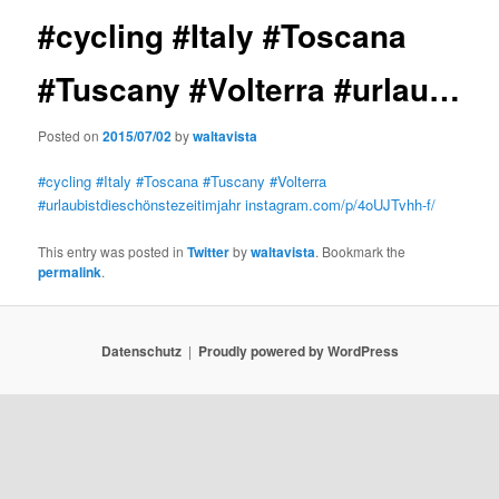
#cycling #Italy #Toscana
#Tuscany #Volterra #urlau…
Posted on
2015/07/02
by
waltavista
#cycling
#Italy
#Toscana
#Tuscany
#Volterra
#urlaubistdieschönstezeitimjahr
instagram.com/p/4oUJTvhh-f/
This entry was posted in
Twitter
by
waltavista
. Bookmark the
permalink
.
Datenschutz
Proudly powered by WordPress