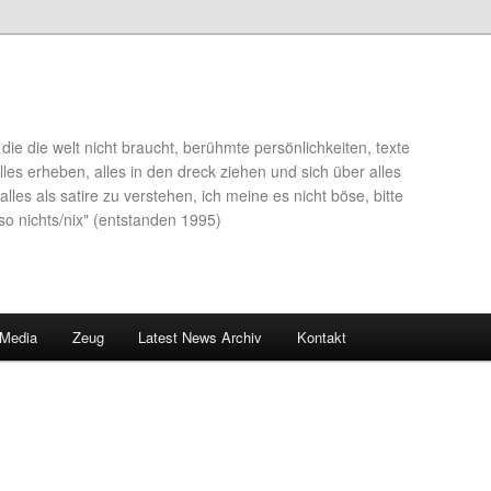
die die welt nicht braucht, berühmte persönlichkeiten, texte
lles erheben, alles in den dreck ziehen und sich über alles
alles als satire zu verstehen, ich meine es nicht böse, bitte
so nichts/nix" (entstanden 1995)
 Media
Zeug
Latest News Archiv
Kontakt