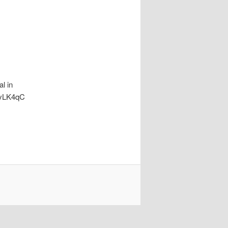
l in
RvLK4qC