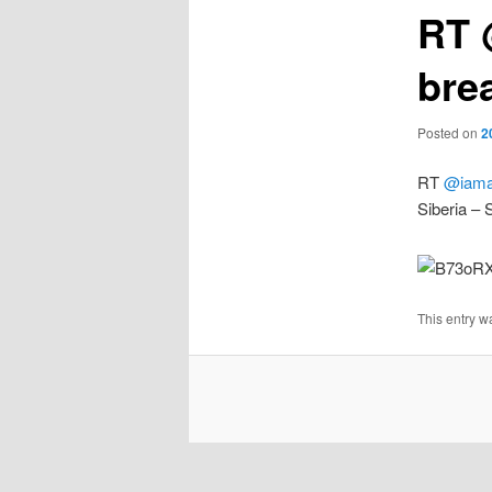
RT 
bre
Posted on
2
RT
@iama
Siberia – 
This entry w