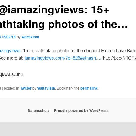
@iamazingviews: 15+
athtaking photos of the…
015/02/18
by
waltavista
zingviews
: 15+ breathtaking photos of the deepest Frozen Lake Baika
See more at:
iamazingviews.com/?p=826#sthash.…
http://t.co/NTC
as posted in
Twitter
by
waltavista
. Bookmark the
permalink
.
Datenschutz
Proudly powered by WordPress