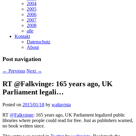
2004
2005
2006
2007
2008
alle
Kontakt
Datenschutz
About
Post navigation
←
Previous
Next
→
RT @Falkvinge: 165 years ago, UK
Parliament legali…
Posted on
2015/01/18
by
waltavista
RT
@Falkvinge
: 165 years ago, UK Parliament legalized public
libraries where people could read for free. Just as publishers warned,
no book written since.