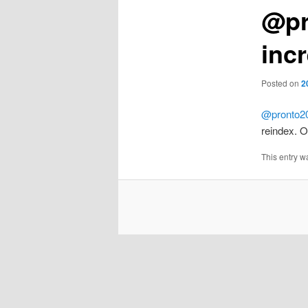
@pr
inc
Posted on
2
@pronto2
reindex. O
This entry w