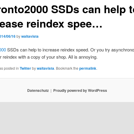
onto2000 SSDs can help t
rease reindex spee…
014/06/16
by
waltavista
000
SSDs can help to increase reindex speed. Or you try asynchron
r reindex with a copy of your shop. All is annoying.
as posted in
Twitter
by
waltavista
. Bookmark the
permalink
.
Datenschutz
Proudly powered by WordPress