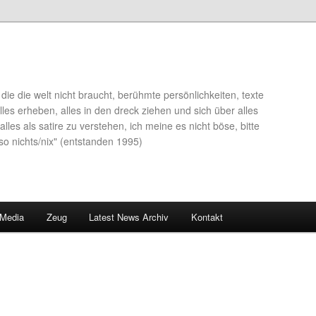
die die welt nicht braucht, berühmte persönlichkeiten, texte
lles erheben, alles in den dreck ziehen und sich über alles
alles als satire zu verstehen, ich meine es nicht böse, bitte
so nichts/nix" (entstanden 1995)
 Media
Zeug
Latest News Archiv
Kontakt