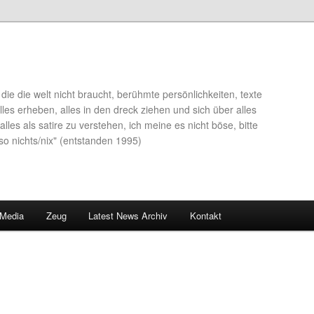
die die welt nicht braucht, berühmte persönlichkeiten, texte
lles erheben, alles in den dreck ziehen und sich über alles
alles als satire zu verstehen, ich meine es nicht böse, bitte
so nichts/nix" (entstanden 1995)
 Media
Zeug
Latest News Archiv
Kontakt