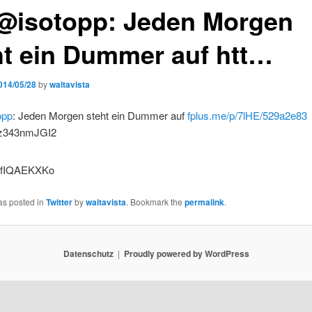
@isotopp: Jeden Morgen
ht ein Dummer auf htt…
014/05/28
by
waltavista
opp
: Jeden Morgen steht ein Dummer auf
fplus.me/p/7lHE/529a2e83
o/z343nmJGI2
as posted in
Twitter
by
waltavista
. Bookmark the
permalink
.
Datenschutz
Proudly powered by WordPress