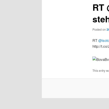
RT 
ste
Posted on
2
RT
@isot
http://t.c
This entry w