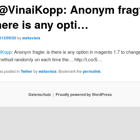
@VinaiKopp: Anonym frag
here is any opti…
013/09/20
by
waltavista
iKopp
: Anonym fragte: is there is any option in magento 1.7 to chang
ethod randomly on each time the… http://t.co/S…
as posted in
Twitter
by
waltavista
. Bookmark the
permalink
.
Datenschutz
Proudly powered by WordPress