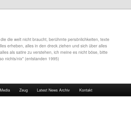
die die welt nicht braucht, berühmte persönlichkeiten, texte
lles erheben, alles in den dreck ziehen und sich über alles
alles als satire zu verstehen, ich meine es nicht böse, bitte
so nichts/nix" (entstanden 1995)
 Media
Zeug
Latest News Archiv
Kontakt