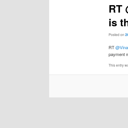
RT 
is t
Posted on
2
RT
@Vina
payment m
This entry w