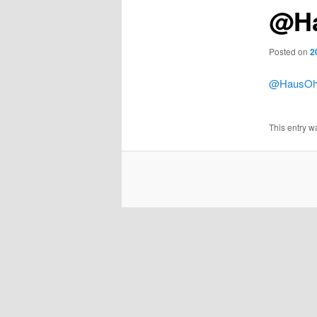
@Ha
Posted on
2
@HausOhn
This entry w