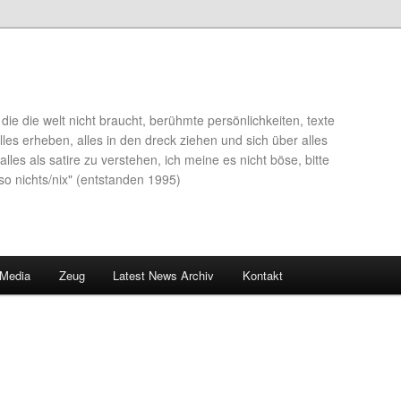
die die welt nicht braucht, berühmte persönlichkeiten, texte
lles erheben, alles in den dreck ziehen und sich über alles
alles als satire zu verstehen, ich meine es nicht böse, bitte
so nichts/nix" (entstanden 1995)
 Media
Zeug
Latest News Archiv
Kontakt