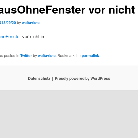
usOhneFenster vor nicht
013/09/20
by
waltavista
eFenster
vor nicht im
as posted in
Twitter
by
waltavista
. Bookmark the
permalink
.
Datenschutz
Proudly powered by WordPress