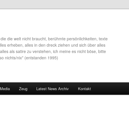
die die welt nicht braucht, berühmte persönlichkeiten, texte
lles erheben, alles in den dreck ziehen und sich über alles
alles als satire zu verstehen, ich meine es nicht böse, bitte
so nichts/nix" (entstanden 1995)
 Media
Zeug
Latest News Archiv
Kontakt