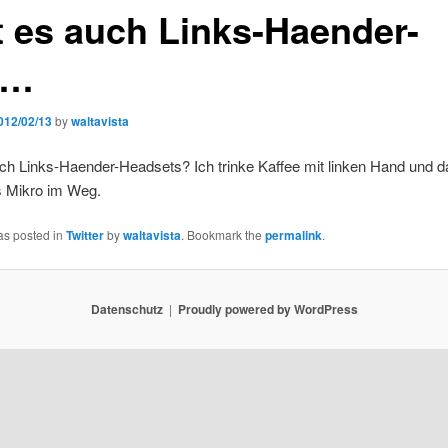
t es auch Links-Haender-
a…
012/02/13
by
waltavista
ch Links-Haender-Headsets? Ich trinke Kaffee mit linken Hand und da
 Mikro im Weg.
as posted in
Twitter
by
waltavista
. Bookmark the
permalink
.
Datenschutz
Proudly powered by WordPress