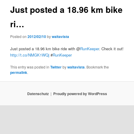
Just posted a 18.96 km bike
ri…
Posted on
2012/02/10
by
waltavista
Just posted a 18.96 km bike ride with @
RunKeeper
. Check it out!
http://t.co/NMGK1WQj
#
RunKeeper
This entry was posted in
Twitter
by
waltavista
. Bookmark the
permalink
.
Datenschutz
Proudly powered by WordPress