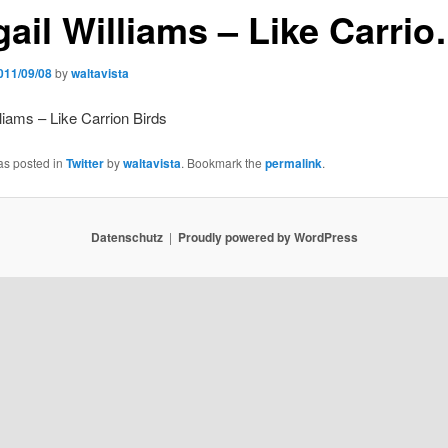
gail Williams – Like Carri
011/09/08
by
waltavista
lliams – Like Carrion Birds
as posted in
Twitter
by
waltavista
. Bookmark the
permalink
.
Datenschutz
Proudly powered by WordPress