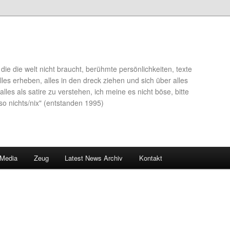
die die welt nicht braucht, berühmte persönlichkeiten, texte
lles erheben, alles in den dreck ziehen und sich über alles
alles als satire zu verstehen, ich meine es nicht böse, bitte
so nichts/nix" (entstanden 1995)
 Media
Zeug
Latest News Archiv
Kontakt