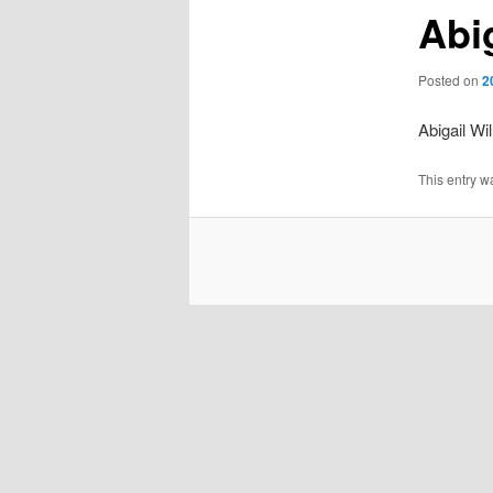
Abi
Posted on
2
Abigail Wi
This entry w