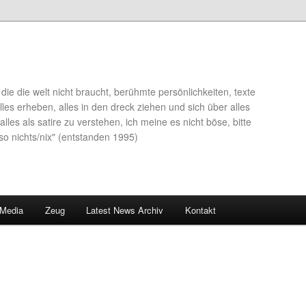
die die welt nicht braucht, berühmte persönlichkeiten, texte
lles erheben, alles in den dreck ziehen und sich über alles
alles als satire zu verstehen, ich meine es nicht böse, bitte
so nichts/nix" (entstanden 1995)
 Media
Zeug
Latest News Archiv
Kontakt