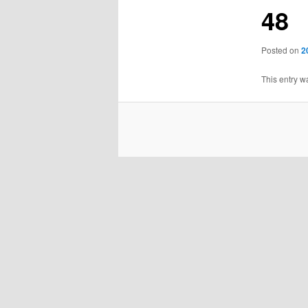
48
Posted on
2
This entry w