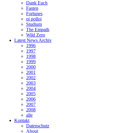
Dank Euch
Fasten
Fortunes
oi polloi
Studium
The Empath
Wild Zero
Latest News Archiv
1996
1997
1998
1999
2000
2001
2002
2003
2004
2005
2006
2007
2008
alle
Kontakt
Datenschutz
About