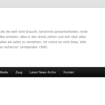
die die welt nicht braucht, berühmte persönlichkeiten, texte
lles erheben, alles in den dreck ziehen und sich über alles
alles als satire zu verstehen, ich meine es nicht böse, bitte
so nichts/nix" (entstanden 1995)
 Media
Zeug
Latest News Archiv
Kontakt