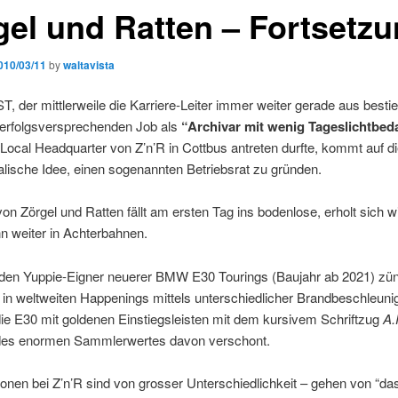
gel und Ratten – Fortsetz
010/03/11
by
waltavista
, der mittlerweile die Karriere-Leiter immer weiter gerade aus besti
 erfolgsversprechenden Job als
“Archivar mit wenig Tageslichtbed
Local Headquarter von Z’n’R in Cottbus antreten durfte, kommt auf d
lische Idee, einen sogenannten Betriebsrat zu gründen.
von Zörgel und Ratten fällt am ersten Tag ins bodenlose, erholt sich 
n weiter in Achterbahnen.
den Yuppie-Eigner neuerer BMW E30 Tourings (Baujahr ab 2021) zü
in weltweiten Happenings mittels unterschiedlicher Brandbeschleunig
die E30 mit goldenen Einstiegsleisten mit dem kursivem Schriftzug
A.P
des enormen Sammlerwertes davon verschont.
onen bei Z’n’R sind von grosser Unterschiedlichkeit – gehen von “da