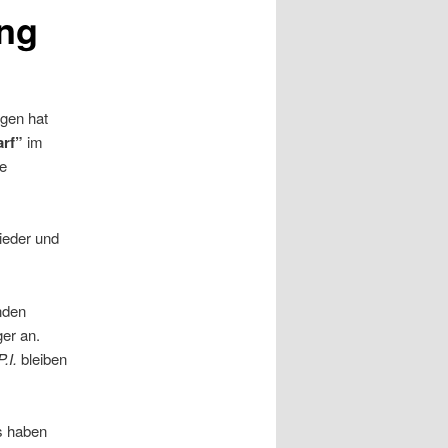
ung
egen hat
arf”
im
ie
wieder und
nden
er an.
.I.
bleiben
s haben