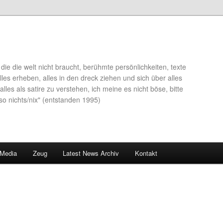
die die welt nicht braucht, berühmte persönlichkeiten, texte
lles erheben, alles in den dreck ziehen und sich über alles
alles als satire zu verstehen, ich meine es nicht böse, bitte
so nichts/nix" (entstanden 1995)
 Media
Zeug
Latest News Archiv
Kontakt