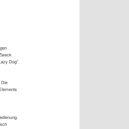
egen
 Zweck
“Lazy Dog”
. Die
 Elements
Bedienung.
isch