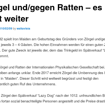
gel und/gegen Ratten – es
t weiter
010/02/09
by
waltavista
32 spielt Iron Maiden am Geburtstag des Gründers von Zörgel und/g
r jeweils 3 – 4 Gästen. Die hohen Einnahmen werden für einen guten
 Der gute Zweck ist jeweils der, dem das Trinkgeld im Spätverkauf 
kommt.
 Zörgel und Ratten der Internationalen Physikalischen Gesellschaft bei
eiben anfangs unklar. Ende 2017 erreicht Zörgel die Umbennung des
 in “Maiden”. Dieser Schritt wird weltweit begrüsst und festigt den
entlich guten Ruf des Unternehmens.
 Zörgel den Spätverkauf “Lazy Dog” nach der 1012. unfreundlichen 
fortan sozial benachteiligte Personen angestellt und die Preise drast