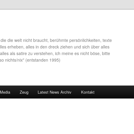
die die welt nicht braucht, berühmte persönlichkeiten, texte
lles erheben, alles in den dreck ziehen und sich über alles
alles als satire zu verstehen, ich meine es nicht böse, bitte
so nichts/nix" (entstanden 1995)
 Media
Zeug
Latest News Archiv
Kontakt