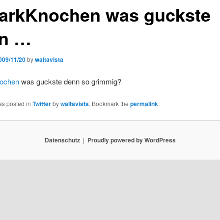
rkKnochen was guckste
n …
009/11/20
by
waltavista
ochen
was guckste denn so grimmig?
as posted in
Twitter
by
waltavista
. Bookmark the
permalink
.
Datenschutz
Proudly powered by WordPress