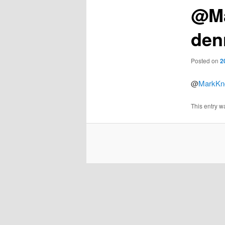
@Ma
den
Posted on
2
@
MarkKn
This entry w