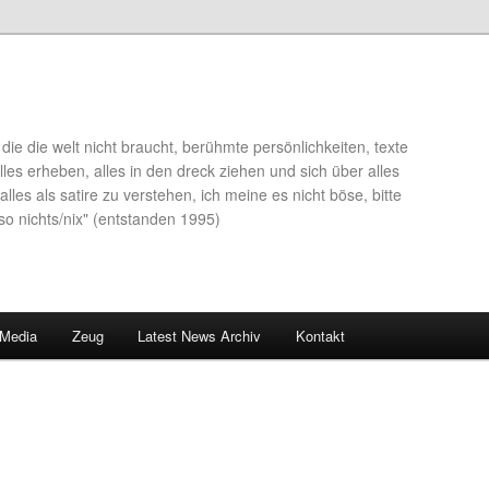
die die welt nicht braucht, berühmte persönlichkeiten, texte
lles erheben, alles in den dreck ziehen und sich über alles
alles als satire zu verstehen, ich meine es nicht böse, bitte
so nichts/nix" (entstanden 1995)
 Media
Zeug
Latest News Archiv
Kontakt